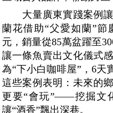
大量廣東實踐案例讓參
蘭花借助“父愛如蘭”節慶
元，銷量從85萬盆躍至3
讓一條魚賣出文化儀式
為“下小白咖啡屋”，6天
這些案例表明：未來的
更要“會玩”——挖掘文
讓“酒香”飄出深巷。