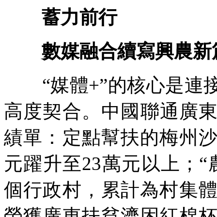
蓄力前行
數媒融合續寫興農新
“媒體+”的核心是連
高度契合。中國聯通廣
績單：定點幫扶的梅州沙
元躍升至23萬元以上；“
個行政村，累計為村集體
榮獲廣東扶貧濟困紅棉