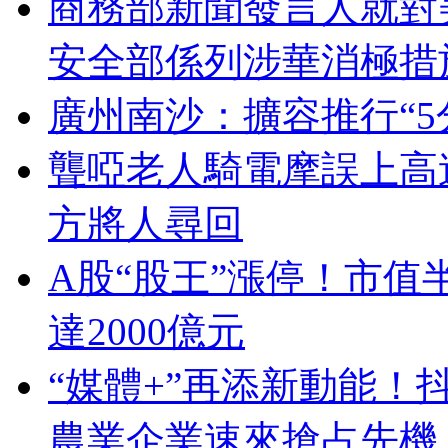
商務部新聞發言人就對
安全部係列涉華消極措
廣州南沙：擴容推行“5
聾啞老人騎電摩誤上高
方將人尋回
A股“股王”漲停！市值
達2000億元
“媒體+”再添新動能！
農業企業速來搶占先機