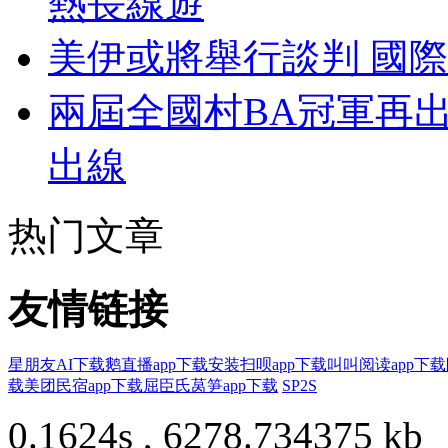
熱長線遊
美伊或將舉行談判 國
兩屆全國村BA冠軍再
出線
热门文章
友情链接
星朋友AI下载
鹅直播app下载安装
扫呗app下载
叫叫阅读app下载
载
美团民宿app下载
屈臣氏莴笋app下载
SP2S
0.1624s , 6278.734375 kb