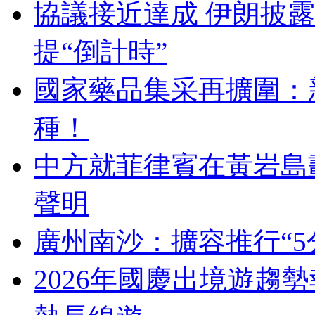
協議接近達成 伊朗披
提“倒計時”
國家藥品集采再擴圍：新
種！
中方就菲律賓在黃岩島
聲明
廣州南沙：擴容推行“5
2026年國慶出境遊趨