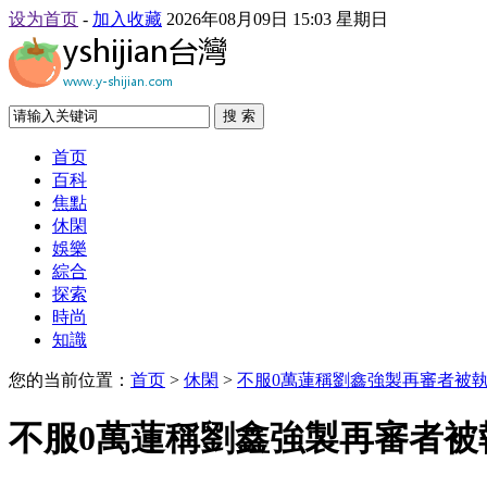
设为首页
-
加入收藏
2026年08月09日 15:03 星期日
搜 索
首页
百科
焦點
休閑
娛樂
綜合
探索
時尚
知識
您的当前位置：
首页
>
休閑
>
不服0萬蓮稱劉鑫強製再審者被
不服0萬蓮稱劉鑫強製再審者被